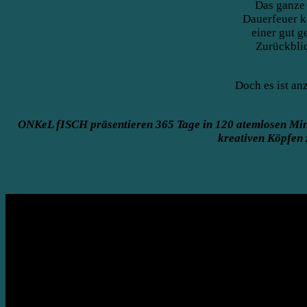
Das ganze 
Dauerfeuer k
einer gut 
Zurückbli
Doch es ist an
ONKeL fISCH präsentieren 365 Tage in 120 atemlosen Minut
kreativen Köpfen