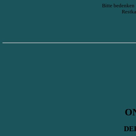
Bitte bedenken 
Restka
O
DE