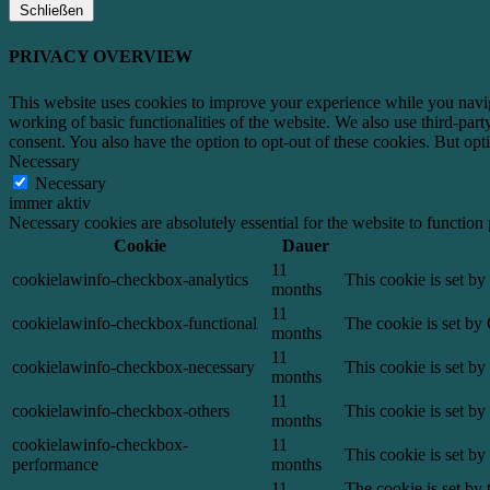
Schließen
PRIVACY OVERVIEW
This website uses cookies to improve your experience while you navigat
working of basic functionalities of the website. We also use third-pa
consent. You also have the option to opt-out of these cookies. But op
Necessary
Necessary
immer aktiv
Necessary cookies are absolutely essential for the website to function
Cookie
Dauer
11
cookielawinfo-checkbox-analytics
This cookie is set b
months
11
cookielawinfo-checkbox-functional
The cookie is set by
months
11
cookielawinfo-checkbox-necessary
This cookie is set b
months
11
cookielawinfo-checkbox-others
This cookie is set b
months
cookielawinfo-checkbox-
11
This cookie is set b
performance
months
11
The cookie is set by