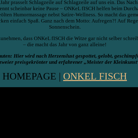
Jahr prasselt Schlagzeile auf Schlagzeile auf uns ein. Das Nach
ennt scheinbar keine Pause – ONKeL fISCH helfen beim Durch
geölten Humormassage nebst Satire-Wellness. So macht das ge
cken einfach Spaß. Ganz nach dem Motto: Aufregen?! Auf Rege
Sonnenschein.
zunehmen, dass ONKeL fISCH die Witze gar nicht selber schre
– die macht das Jahr von ganz alleine!
en: Hier wird nach Herzenslust gespottet, gelobt, geschimpft
 zweier preisgekrönter und erfahrener „Meister der Kleinkunst
HOMEPAGE |
ONKEL FISCH