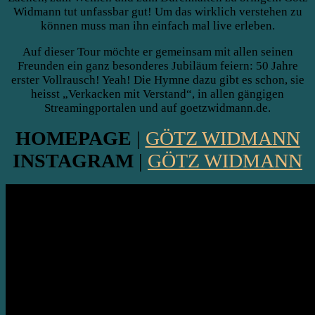
Widmann tut unfassbar gut! Um das wirklich verstehen zu
können muss man ihn einfach mal live erleben.
Auf dieser Tour möchte er gemeinsam mit allen seinen
Freunden ein ganz besonderes Jubiläum feiern: 50 Jahre
erster Vollrausch! Yeah! Die Hymne dazu gibt es schon, sie
heisst „Verkacken mit Verstand“, in allen gängigen
Streamingportalen und auf goetzwidmann.de.
HOMEPAGE
|
GÖTZ WIDMANN
INSTAGRAM
|
GÖTZ WIDMANN