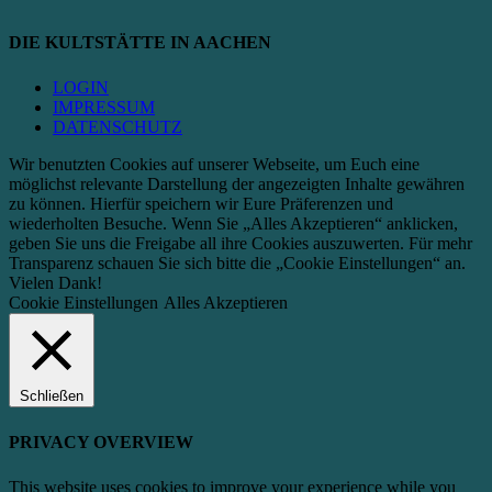
DIE KULTSTÄTTE IN AACHEN
LOGIN
IMPRESSUM
DATENSCHUTZ
Wir benutzten Cookies auf unserer Webseite, um Euch eine
möglichst relevante Darstellung der angezeigten Inhalte gewähren
zu können. Hierfür speichern wir Eure Präferenzen und
wiederholten Besuche. Wenn Sie „Alles Akzeptieren“ anklicken,
geben Sie uns die Freigabe all ihre Cookies auszuwerten. Für mehr
Transparenz schauen Sie sich bitte die „Cookie Einstellungen“ an.
Vielen Dank!
Cookie Einstellungen
Alles Akzeptieren
Schließen
PRIVACY OVERVIEW
This website uses cookies to improve your experience while you